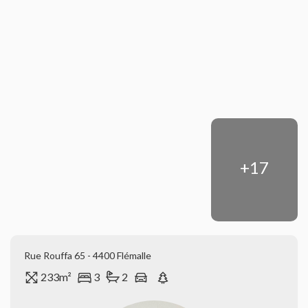
+17
Rue Rouffa 65 - 4400 Flémalle
233m²
3
2