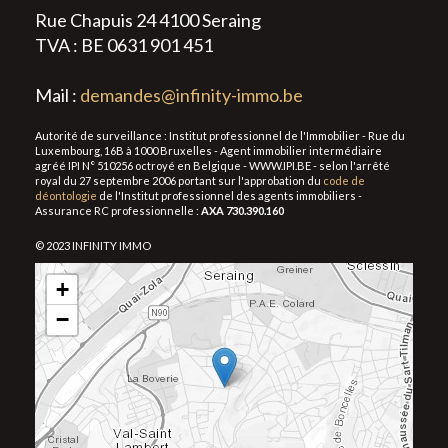
Rue Chapuis 24 4100 Seraing
TVA : BE 0631 901 451
Mail :
demandes@infinity-immo.be
Autorité de surveillance : Institut professionnel de l'Immobilier - Rue du
Luxembourg, 16B à 1000 Bruxelles - Agent immobilier intermédiaire
agréé IPI N° 510256 octroyé en Belgique - WWW.IPI.BE - selon l'arrêté
royal du 27 septembre 2006 portant sur l'approbation du
code de
déontologie
de l'Institut professionnel des agents immobiliers -
Assurance RC professionnelle :
AXA 730.390.160
© 2023 INFINITY IMMO
+
−