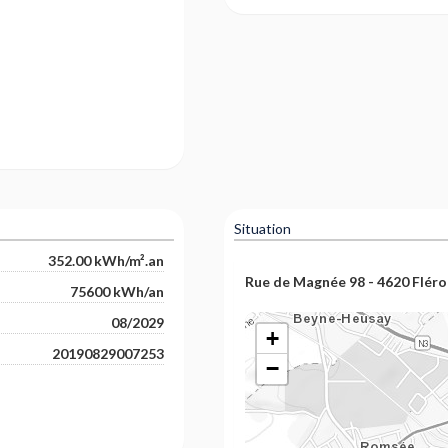
Situation
352.00 kWh/m².an
Rue de Magnée 98 - 4620 Fléro
75600 kWh/an
08/2029
+
20190829007253
−