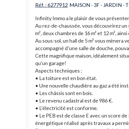
Réf. : 6277912
MAISON - 3F - JARDIN - 
Infinity Immo a le plaisir de vous présen
Au rez-de-chaussée, vous découvrirez un sa
m², deux chambres de 16 m² et 12 m², ainsi 
Au sous-sol, un hall de 5 m² vous mènera v
accompagné d’une salle de douche, pouvant
Cette magnifique maison, idéalement situé
qu'un garage!
Aspects techniques :
• La toiture est en bon état.
• Une nouvelle chaudière au gaz a été inst
• Les châssis sont en bois.
• Le revenu cadastral est de 986 €.
• L’électricité est conforme.
• Le PEB est de classe E avec un score d
énergétique réalisé après travaux a permis