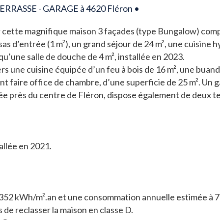
TERRASSE - GARAGE à 4620 Fléron •
ter cette magnifique maison 3 façades (type Bungalow) com
s d’entrée (1 m²), un grand séjour de 24 m², une cuisine hy
qu’une salle de douche de 4 m², installée en 2023.
ers une cuisine équipée d’un feu à bois de 16 m², une buand
 faire office de chambre, d’une superficie de 25 m². Un 
e près du centre de Fléron, dispose également de deux terr
allée en 2021.
e 352 kWh/m².an et une consommation annuelle estimée à 7
 de reclasser la maison en classe D.