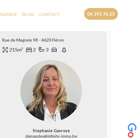
04 295 76 25
 AGENCE
BLOG
CONTACT
Rue de Magnée 98 - 4620 Fléron
215m²
2
3
Stephanie Gavroye
demandes@infinity-immo.be