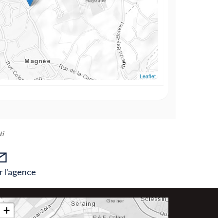
Leaflet
ti
 l'agence
+