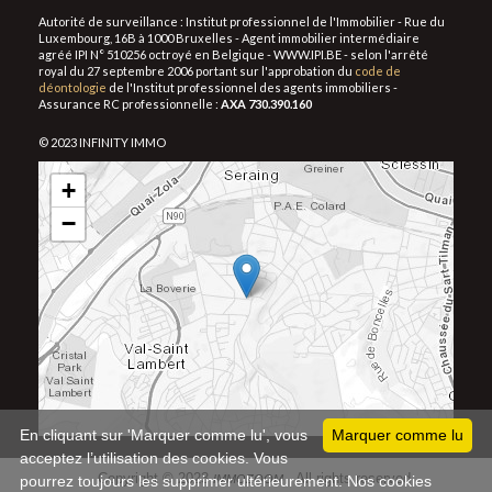
Autorité de surveillance : Institut professionnel de l'Immobilier - Rue du
Luxembourg, 16B à 1000 Bruxelles - Agent immobilier intermédiaire
agréé IPI N° 510256 octroyé en Belgique - WWW.IPI.BE - selon l'arrêté
royal du 27 septembre 2006 portant sur l'approbation du
code de
déontologie
de l'Institut professionnel des agents immobiliers -
Assurance RC professionnelle :
AXA 730.390.160
© 2023 INFINITY IMMO
+
−
Leaflet
En cliquant sur 'Marquer comme lu', vous
Marquer comme lu
acceptez l’utilisation des cookies. Vous
Copyright © 2023
All rights reserved
pourrez toujours les supprimer ultérieurement. Nos cookies
IMMOZOOM