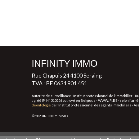
INFINITY IMMO
Rue Chapuis 24 4100 Seraing
TVA : BE 0631 901 451
Autorité de surveillance : Institut professionnel de l'Immobilier -
agréé IPI N° 510256 octroyé en Belgique - WWW.IPI.BE - selon l'arrê
déontologie
de l'Institut professionnel des agents immobiliers - A
© 2023 INFINITY IMMO