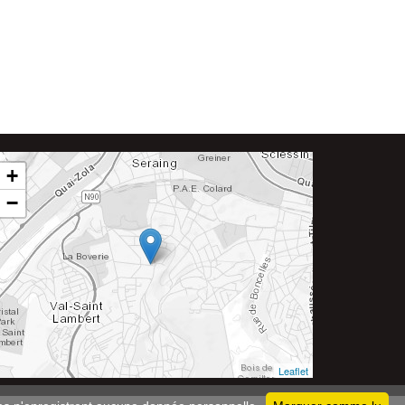
+
−
Leaflet