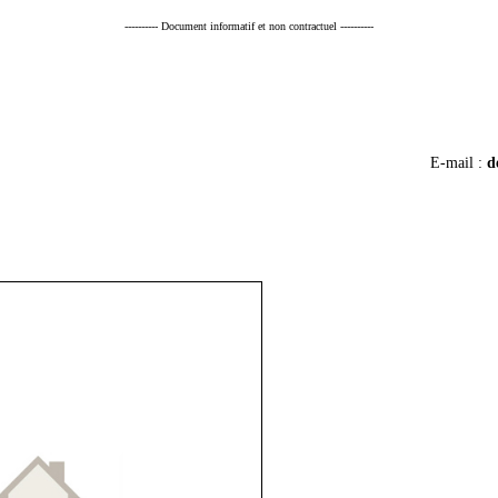
---------- Document informatif et non contractuel ----------
E-mail :
d