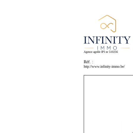
Agence agréée IPI nr 510256
Réf. :
http://www.infinity-immo.be/