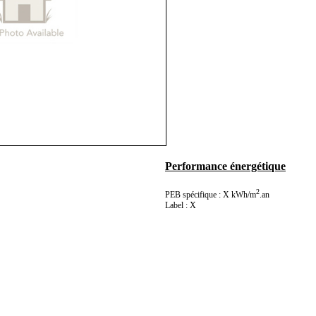
Performance énergétique
2
PEB spécifique : X kWh/m
.an
Label : X